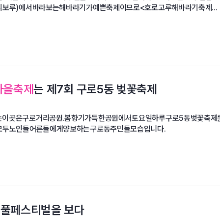
보루)에서바라보는해바라기가예쁜축제이므로<호로고루해바라기축제...
마을축제
는 제7회 구로5동 벚꽃축제
이곳은구로거리공원.봄향기가득한공원에서토요일하루구로5동벚꽃축제
모두노인들어른들에게양보하는구로동주민들모습입니다.
풀페스티벌을 보다