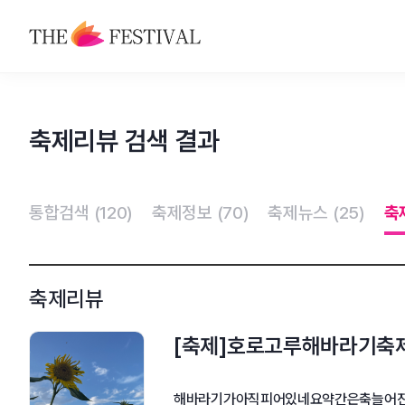
축제
축제리뷰 검색 결과
맛집
숙박
통합검색 (120)
축제정보 (70)
축제뉴스 (25)
축
관광지
특산물
축제리뷰
[축제]호로고루해바라기축
해바라기가아직피어있네요약간은축늘어진