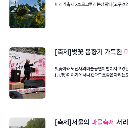
바라기축제>호로고루라는성곽터(고구려의
[축제]벚꽃 봄향기 가득한
벚꽃아래노신사의마술공연이펼쳐지고있는
(九老)이야기에서나왔으므로좋은자리는
[축제]서울의
마을축제
서리