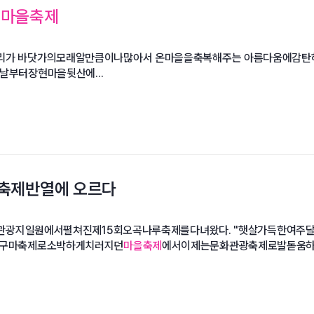
행
마을축제
가 바닷가의모래알만큼이나많아서 온마을을축복해주는 아름다움에감탄하
옛날부터장현마을뒷산에...
 축제반열에 오르다
륵사관광지일원에서펼쳐진제15회오곡나루축제를다녀왔다. "햇살가득한여
고구마축제로소박하게치러지던
마을축제
에서이제는문화관광축제로발돋움하며