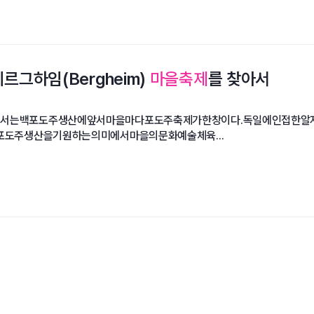
르그하임(Bergheim)
마을축제
를 찾아서
는백포도주생산에앞서마을마다포도주축제가한창이다.독일에인접한알자스지
포도주생산을기원하는의미에서마을의문화예술체육...