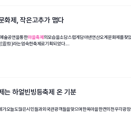
문화제, 작은고추가 맵다
l)은예술공연을통한
마을축제
의모습을소담스럽게담아낸연산오계문화제를찾았
祭)라는엄숙한축제로기획되었다....
제는 하얼빈빙등축제 온 기분
가오늘도많은시민들과외국관광객들을맞으며한옥마을한켠의천우각광장을장식