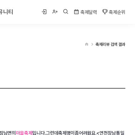
뮤니티
축제달력
축제순위
 사진
축제리뷰 검색 결과
게시판
벤트
군장남면의
마을축제
입니다.그런데축제명이좀어려원요.<연천장남통일