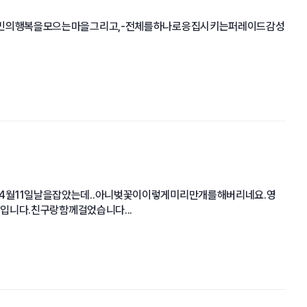
민의행복을모으는마을그리고,-전체를하나로응집시키는퍼레이드감성
4월11일날을잡았는데..아니벚꽃이이렇게미리만개를해버리네요.영
니다.친구랑함께걸었습니다...