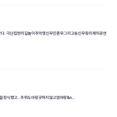
다. 극단집현의길놀이주악영신무진혼무그리고송신무등의제의공연
했고.. 추위도아랑곳하지않고엄마랑&n...