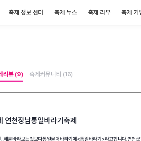
축제 정보 센터
축제 뉴스
축제 리뷰
축제 커
 정보
전체뉴스
전체리뷰
축제
 정보
축제/관광
축제 리뷰
자유
 정보
기획특집
맛집 리뷰
이
제리뷰 (9)
축제커뮤니티 (16)
 정보
인터뷰
숙박 리뷰
 정보
연재
관광지 리뷰
특산물 리뷰
제 연천장남통일바라기축제
..해를바라보는것보다통일을더바라기에<통일바라기>라고합니다.연천