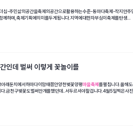
더십-주민삶의공간을축제의공간으로활용하는수준-동마다축제-작지만주
께하며,축제기획에의미를두게됩니다.지역에대한자부심이축제를탄생...
주간인데 벌써 이렇게 꽃놀이를
교아래둔치에서하마다이맘때쯤안양천벚꽃양평
마을축제
를펼칩니다.올해도
다.금천구벚꽃도벌써만개를했던데..서두르셔야할겁니다.4월5일찍은사진입