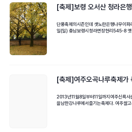
[축제]보령 오서산 청라은
단풍축제의시즌인데 샛노란은행나무이파리
일(일) 충남보령시청라면장현리545-8 
[축제]여주오곡나루축제가
2013년11월8일부터11일까지여주신
을남한강나루에서즐기는축제다. 여주쌀