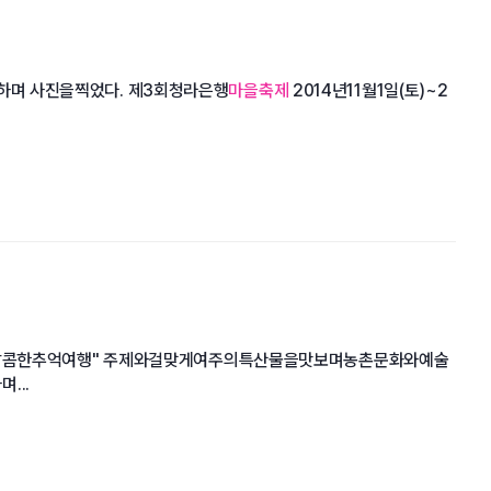
며 사진을찍었다. 제3회청라은행
마을축제
2014년11월1일(토)~2
주달콤한추억여행" 주제와걸맞게여주의특산물을맛보며농촌문화와예술
...