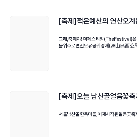
[축제]적은예산의 연산오계
그래,축제야! 더페스티벌(TheFestiva
을위주로연산오유공위령제(連山烏酉公慰靈
[축제]오늘 남산골얼음꽃축
서울남산골한옥마을,어제시작된얼음꽃축제