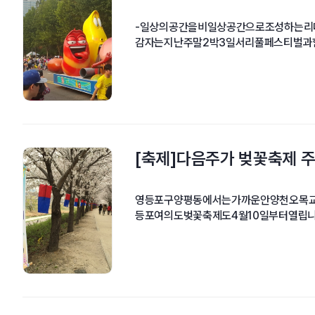
-일상의공간을비일상공간으로조성하는리
감자는지난주말2박3일서리풀페스티벌과함
[축제]다음주가 벚꽃축제 
영등포구양평동에서는가까운안양천오목
등포여의도벚꽃축제도4월10일부터열립니