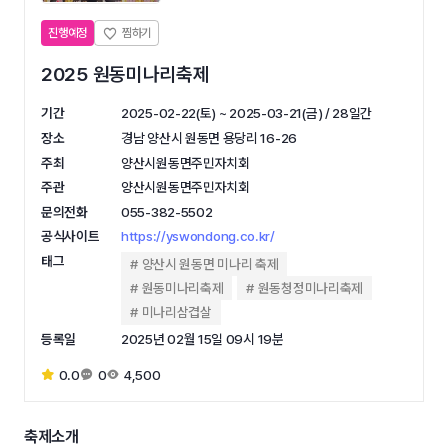
진행예정
2025 원동미나리축제
기간
2025-02-22(토) ~ 2025-03-21(금) / 28일간
장소
경남 양산시 원동면 용당리 16-26
주최
양산시원동면주민자치회
주관
양산시원동면주민자치회
문의전화
055-382-5502
공식사이트
https://yswondong.co.kr/
태그
양산시 원동면 미나리 축제
원동미나리축제
원동청정미나리축제
미나리삼겹살
등록일
2025년 02월 15일 09시 19분
0.0
0
4,500
축제소개