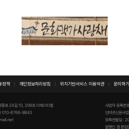
용정책
개인정보처리방침
위치기반서비스 이용약관
문의하
영중로 24길 10, 208호 더페스티벌
사업자 등록번호 :
/ 010-8766-8843
인터넷신문사업 
ail.net
등록연월일 : 2
발행인 겸 편집인