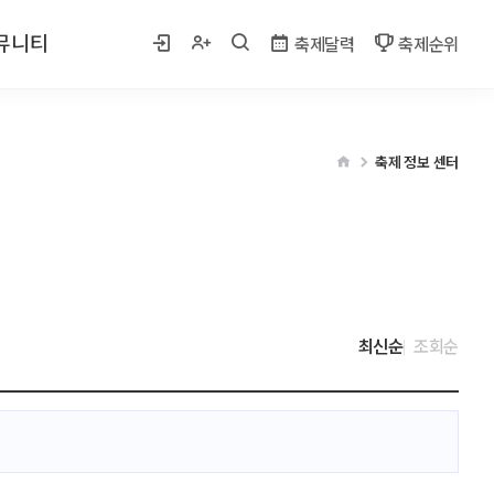
뮤니티
축제달력
축제순위
 사진
축제 정보 센터
게시판
벤트
최신순
조회순