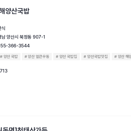
 해양산국밥
한식
경남 양산시 북정동 907-1
055-366-3544
양산 국밥
양산 얼큰우동
양산 국밥집
양산국밥맛집
양산 해
,713
원동면]천태산가든