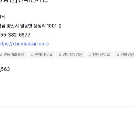
한식
경남 양산시 원동면 용당리 1001-2
055-382-6677
ttps://chuntaesan.co.kr
원동매화축제
천태사맛집
경남3대명산
천태산맛집
경북양
,563