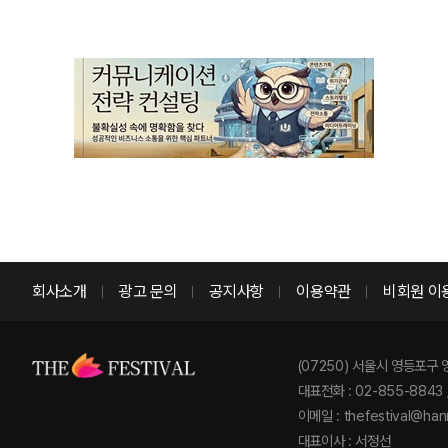
회사소개
광고 문의
공지사항
이용약관
비회원 이
(07250) 서울시 영등포구 
대표전화 : 02-855-8843 
이메일 : thefestival@hanm
대표이사 : 서정선