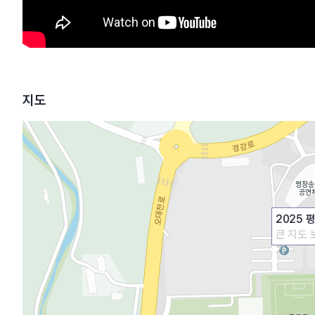
지도
2025
큰 지도 
기