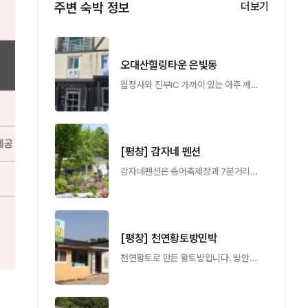
주변 숙박 정보
더보기
오대산힐링타운 은빛동
월정사와 진부IC 가까이 있는 아주 깨끗하고 …
[평창] 감자네 펜션
감자네펜션은 송어축제장과 7분거리에있으며 …
[평창] 천연황토방민박
천연황토로 만든 황토방입니다. 방안이 한겨 …