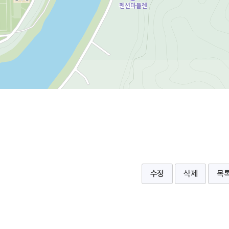
수정
삭제
목