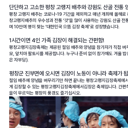
단단하고 고소한 평창 고랭지 배추와 강원도 산골 전통 
평창 고랭지 배추는 코로나-19 기간을 제외하고 매년 개최해 올해로 
창고랭지배추의 우수성과 전통 ‘갓’을 많이 사용하는 강원도 산골 전
며 10만여 명이 찾는 ‘대한민국 으뜸 김장 축제’로 성장했습니다.
1시간이면 4인 가족 김장이 해결되는 간편함!
평창고랭지김장축제는 제공된 절임 배추와 양념을 참가자가 직접 버
모, 앞치마 팔토시를 제공합니다. 누구나 준비 없이 참가해도 겨울 
은 자부담).
평창군 진부면에 오시면 김장이 노동이 아니라 축제가 
절임 배추에 양념을 버무리기만 하면 끝나는 평창고랭지김장축제에서
게 김장할 수 있는 평창고랭지김장축제에서김장은 축제입니다. 간편
을이 무르익는 평창의 풍경도 즐기십시오.