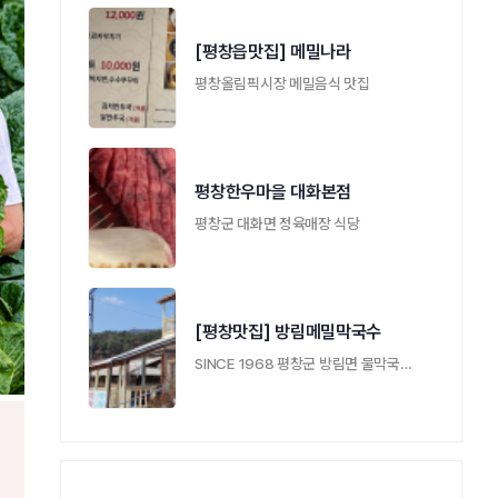
[평창읍맛집] 메밀나라
평창올림픽시장 메밀음식 맛집
평창한우마을 대화본점
평창군 대화면 정육매장 식당
[평창맛집] 방림메밀막국수
SINCE 1968 평창군 방림면 물막국수맛집