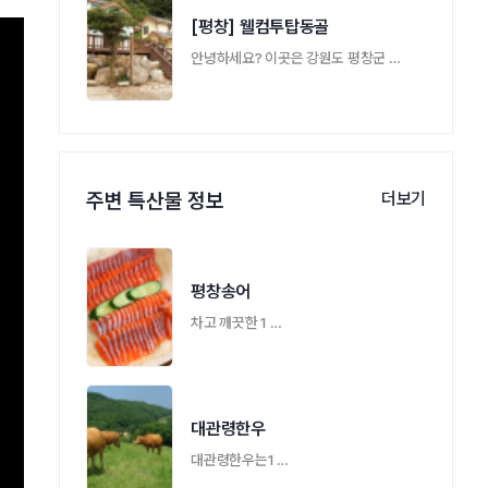
[평창] 웰컴투탑동골
안녕하세요? 이곳은 강원도 평창군 깊은 산 …
주변 특산물 정보
더보기
평창송어
차고 깨끗한 1 …
대관령한우
대관령한우는1 …