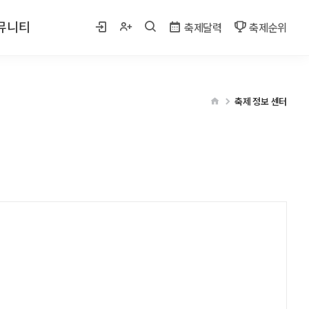
뮤니티
축제달력
축제순위
 사진
축제 정보 센터
게시판
벤트