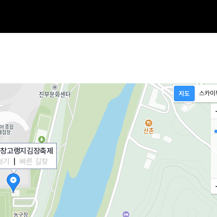
 평창고랭지김장축제
보기
|
빠른 길찾