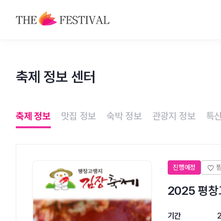
축제
축제 정보 센터
맛집
숙박
축제 정보
맛집 정보
숙박 정보
관광지 정보
특산
관광지
특산물
진행예정
2025 평
기간
2