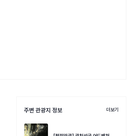
주변 관광지 정보
더보기
[평창관광] 광천선굴 어드벤처 테마파크