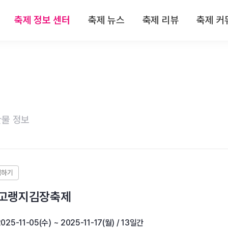
축제 정보 센터
축제 뉴스
축제 리뷰
축제 커
 정보
전체뉴스
전체리뷰
축제
 정보
축제/관광
축제 리뷰
자유
 정보
기획특집
맛집 리뷰
이
물 정보
 정보
인터뷰
숙박 리뷰
 정보
연재
관광지 리뷰
특산물 리뷰
창고랭지김장축제
025-11-05(수) ~ 2025-11-17(월) / 13일간