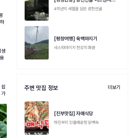
4억년의 세월을 담은 광천선굴
평
장하
[평창여행] 육백마지기
샤스타데이지 천상의 화원
위생
비용
 쉽
주변 맛집 정보
더보기
 가
[진부맛집] 자매식당
하진부리 민물매운탕 닭백숙