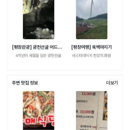
[평창관광] 광천선굴 어드벤처 테마파크
[평창여행] 육백마지기
4억년의 세월을 담은 광천선굴
샤스타데이지 천상의 화원
주변 맛집 정보
더보기