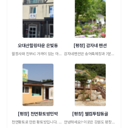
오대산힐링타운 은빛동
[평창] 감자네 펜션
월정사와 진부IC 가까이 있는 아주 깨끗하고 …
감자네펜션은 송어축제장과 7분거리에있으며 …
[평창] 천연황토방민박
[평창] 웰컴투탑동골
천연황토로 만든 황토방입니다. 방안이 한겨 …
안녕하세요? 이곳은 강원도 평창군 깊은 산 …