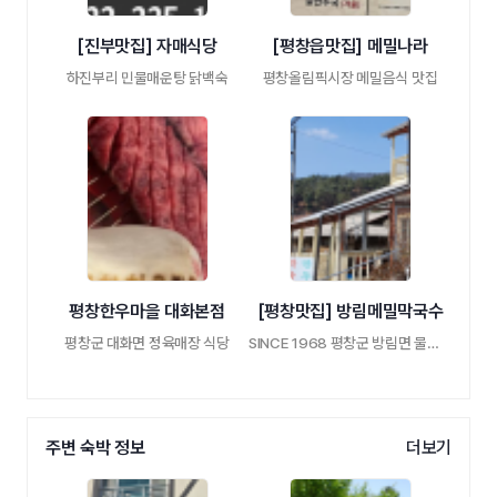
[진부맛집] 자매식당
[평창읍맛집] 메밀나라
하진부리 민물매운탕 닭백숙
평창올림픽시장 메밀음식 맛집
평창한우마을 대화본점
[평창맛집] 방림메밀막국수
평창군 대화면 정육매장 식당
SINCE 1968 평창군 방림면 물막국수맛집
주변 숙박 정보
더보기