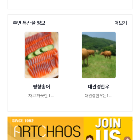
주변 특산물 정보
더보기
평창송어
대관령한우
차고 깨끗한 1 …
대관령한우는1 …