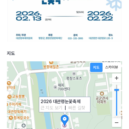
지도
2026 대관령눈꽃축제
큰 지도 보기
|
빠른 길찾
기