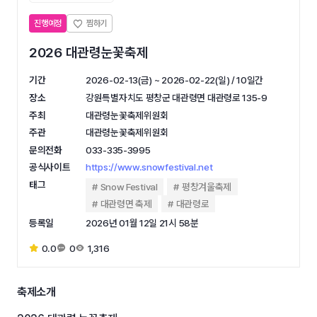
진행예정
2026 대관령눈꽃축제
기간
2026-02-13(금) ~ 2026-02-22(일) / 10일간
장소
강원특별자치도 평창군 대관령면 대관령로 135-9
주최
대관령눈꽃축제위원회
주관
대관령눈꽃축제위원회
문의전화
033-335-3995
공식사이트
https://www.snowfestival.net
태그
Snow Festival
평창겨울축제
대관령면 축제
대관령로
등록일
2026년 01월 12일 21시 58분
0.0
0
1,316
축제소개