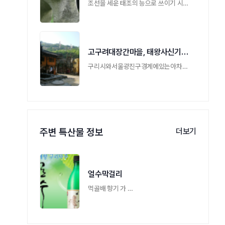
조선을 세운 태조의 능으로 쓰이기 시작한 뒤 …
고구려대장간마을, 태왕사신기 촬영지
구리시와서울광진구경계에있는아차산자락에 …
주변 특산물 정보
더보기
얼수막걸리
먹골배 향기 가 …