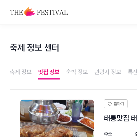
축제
축제 정보 센터
맛집
숙박
축제 정보
맛집 정보
숙박 정보
관광지 정보
특산
관광지
특산물
태릉맛집 
주소