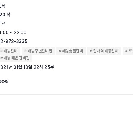
한식
120 석
무료
1:00 ~ 22:00
02-972-3335
태능갈비
태능주변갈비집
태능숯불갈비
갈매역 태릉갈비
조
태능 배밭 갈비집
2021년 01월 10일 22시 25분
,895