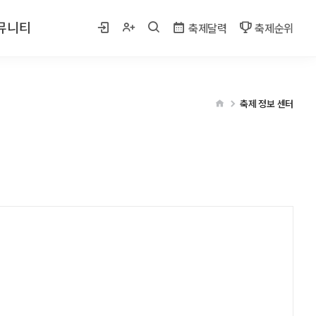
뮤니티
축제달력
축제순위
 사진
축제 정보 센터
게시판
벤트