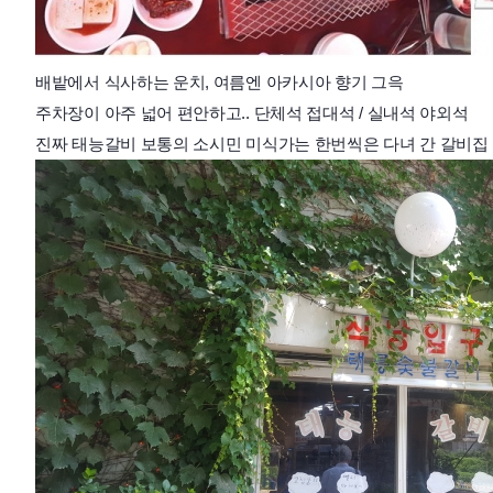
배밭에서 식사하는 운치, 여름엔 아카시아 향기 그윽
주차장이 아주 넓어 편안하고..
단체석 접대석 / 실내석 야외석
진짜 태능갈비 보통의 소시민 미식가는 한번씩은 다녀
간 갈비
집