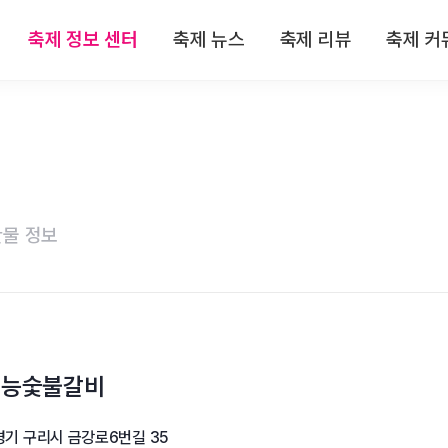
축제 정보 센터
축제 뉴스
축제 리뷰
축제 커
 정보
전체뉴스
전체리뷰
축제
 정보
축제/관광
축제 리뷰
자유
 정보
기획특집
맛집 리뷰
이
물 정보
 정보
인터뷰
숙박 리뷰
 정보
연재
관광지 리뷰
특산물 리뷰
태능숯불갈비
경기 구리시 금강로6번길 35