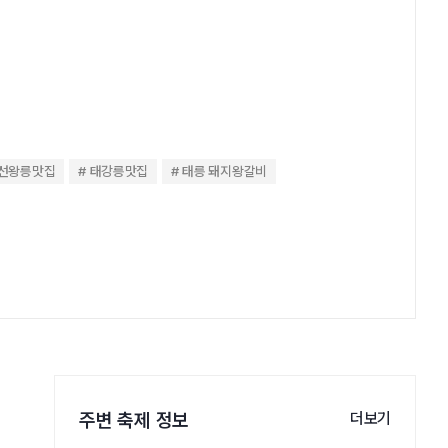
선왕릉맛집
태강릉맛집
태릉 돼지왕갈비
주변 축제 정보
더보기