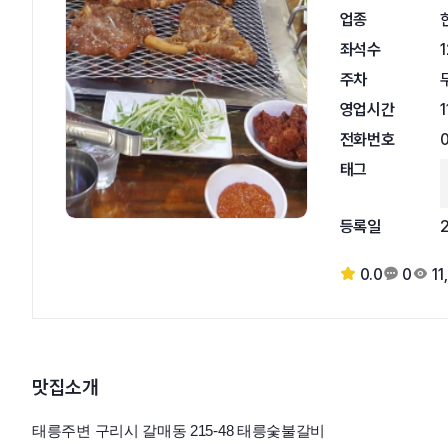
업종
좌석수
주차
영업시간
1
전화번호
태그
등록일
0.0
0
11
맛집소개
태릉주변 구리시 갈매동 215-48 태릉숯불갈비