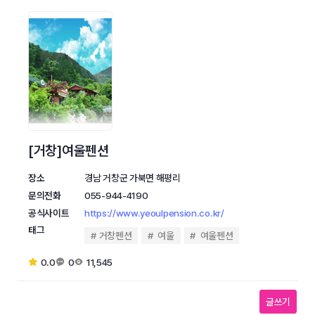
[거창]여울펜션
장소
경남 거창군 가북면 해평리
문의전화
055-944-4190
공식사이트
https://www.yeoulpension.co.kr/
태그
거창펜션
여울
여울펜션
0.0
0
11,545
글쓰기