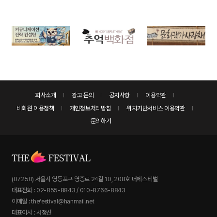
회사소개
광고 문의
공지사항
이용약관
비회원 이용정책
개인정보처리방침
위치기반서비스 이용약관
문의하기
(07250) 서울시 영등포구 영중로 24길 10, 208호 더페스티벌
대표전화 : 02-855-8843 / 010-8766-8843
이메일 : thefestival@hanmail.net
대표이사 : 서정선