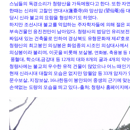
스님들의 독경소리가
청량산을 가득메웠다고 한다. 또한 자
한때는 신라의 고찰인 연대사(蓮臺寺)와 망선암 (望仙菴)등
대
당시 신라 불교의 요람을 형성하기도 하였다.
하지만 조선시대 불교를 억압하는 주자학자들에 의해 절은 
부속건물인 응진전만이 남아있다. 청
량사의 법당인 유리보전
짜임새 있는 건축물로 인하여 경상북도 유형문화재 제47호로
청량산의 최고봉인 의상봉은 화엄종의 시조인 의상대사께서
의상봉이라 불리며, 이곳을 비롯해 보살봉,
연화봉, 축융봉 등 
풍혈대, 학소대,금강대 등 12개의 대와 8개의 굴과 4개의 약
청량사에는 불교의 우수한 유적 건물이 많았으나 어느 때인가
현재 신라시대 대찰의 모습은 없지만 망월암 등 33개 암자가 
문수보살, 지장보살, 16나한등이 봉안되어
중생의 근기에 맞
손색없는 도량의 모습을 띄고 있다.-출처; 청량사 홈페이지에서