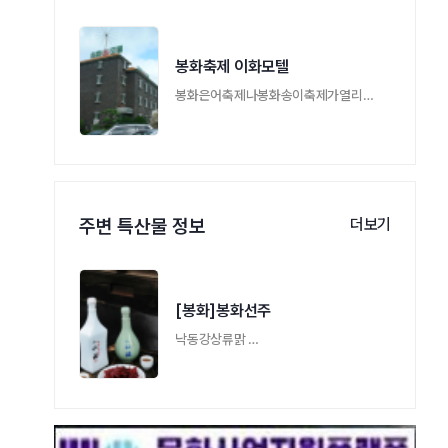
봉화축제 이화모텔
봉화은어축제나봉화송이축제가열리는봉화읍 …
주변 특산물 정보
더보기
[봉화]봉화선주
낙동강상류맑 …