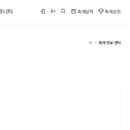
뮤니티
축제달력
축제순위
 사진
축제 정보 센터
게시판
벤트