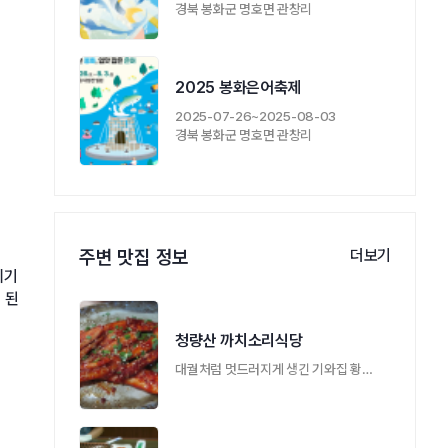
경북 봉화군 명호면 관창리
2025 봉화은어축제
2025-07-26~2025-08-03
경북 봉화군 명호면 관창리
주변 맛집 정보
더보기
리기
 된
청량산 까치소리식당
대궐처럼 멋드러지게 생긴 기와집 황토방안 …