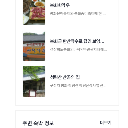
봉화한약우
봉화은어축제와 봉화송이축제때 한 번은 찾 …
봉화군 탄산약수로 끓인 보양식 예천가든
경상북도봉화의다덕약수관광지내에서가장큰 …
청량산 산꾼의 집
구정차 봉화 청량산 청량산정사옆 산꾼의 찻 …
주변 숙박 정보
더보기