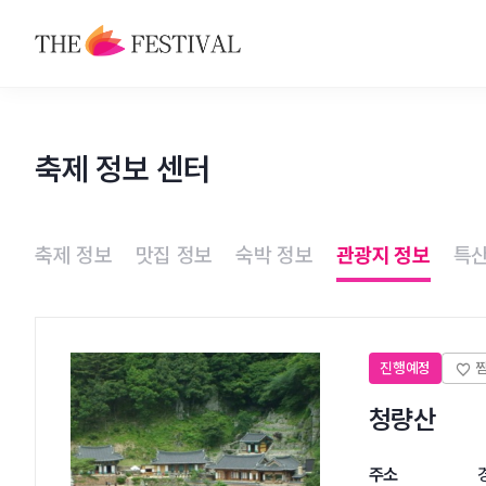
축제
축제 정보 센터
맛집
숙박
축제 정보
맛집 정보
숙박 정보
관광지 정보
특산
관광지
특산물
진행예정
청량산
주소