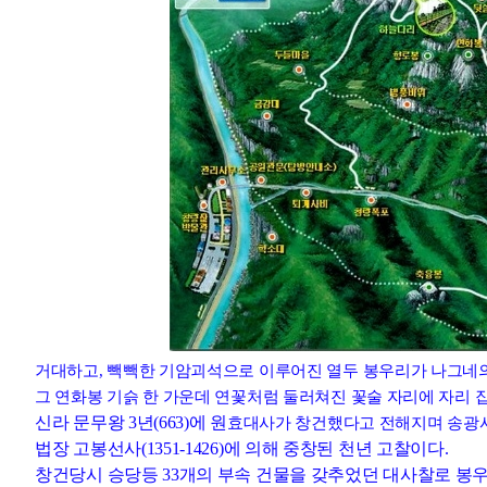
거대하고, 빽빽한 기암괴석으로 이루어진 열두 봉우리가 나그네의
그 연화봉 기슭 한 가운데 연꽃처럼 둘러쳐진 꽃술 자리에 자리 
신라 문무왕 3년(663)에 원
효대사가 창건했다고 전해지며 송광사
법장 고봉선사(1351-1426)에 의해 중창된 천년 고찰이다.
창건당시 승당등 33개의 부속 건물을 갖추었던 대사찰로 봉