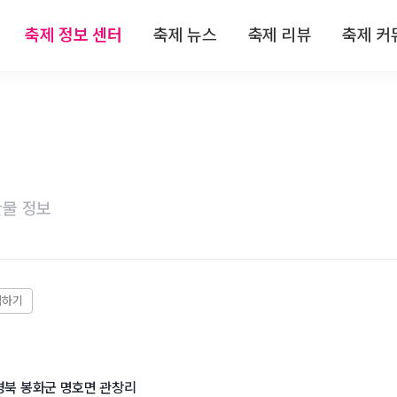
축제 정보 센터
축제 뉴스
축제 리뷰
축제 커
 정보
전체뉴스
전체리뷰
축제
 정보
축제/관광
축제 리뷰
자유
 정보
기획특집
맛집 리뷰
이
물 정보
 정보
인터뷰
숙박 리뷰
 정보
연재
관광지 리뷰
특산물 리뷰
경북 봉화군 명호면 관창리