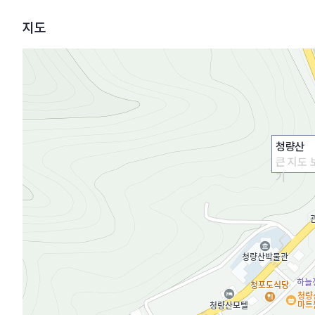
지도
청량산
큰 지도 
기