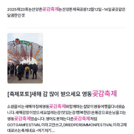
곶감축제
2025제23회논산양촌
논산양촌체육공원12월12일~14일곶감같은
달콤한인생
곶감축제
[축제포토]새해 감 많이 받으세요 영동
곶감축제
소원을비는새해아침에영동
와함께하는설맞이영동여행을다녀왔습
니다.새해감많이받으세요설레는감!맛있는감!행복한감!온통감으로손님을끄는
곶감축제
곶감축제
영동
였습니다.영어도못하는다른
처럼
GOTGAMFESTIVAL이라고안쓰고,DRIEDPERSIMMONFESTIVAL이라고제
대로쓰는축제네요~여기저기...