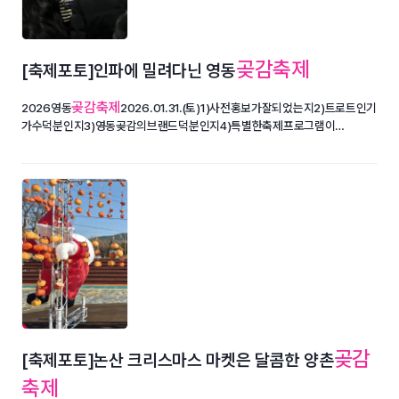
곶감축제
[축제포토]인파에 밀려다닌 영동
곶감축제
2026영동
2026.01.31.(토)1)사전홍보가잘되었는지2)트로트인기
가수덕분인지3)영동곶감의브랜드덕분인지4)특별한축제프로그램이…
곶감
[축제포토]논산 크리스마스 마켓은 달콤한 양촌
축제